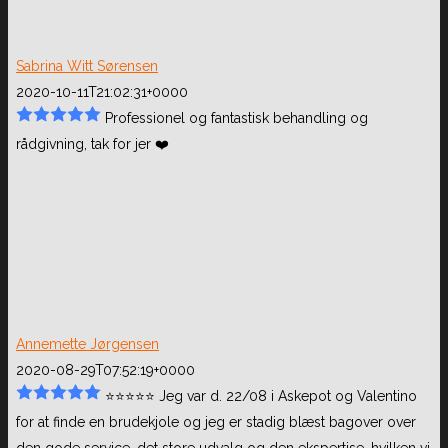
Sabrina Witt Sørensen
2020-10-11T21:02:31+0000
Professionel og fantastisk behandling og
rådgivning, tak for jer ❤️
Annemette Jørgensen
2020-08-29T07:52:19+0000
⭐️⭐️⭐️⭐️⭐️ Jeg var d. 22/08 i Askepot og Valentino
for at finde en brudekjole og jeg er stadig blæst bagover over
den gode
service, det store udvalg og den ekspertise, hvilken vi