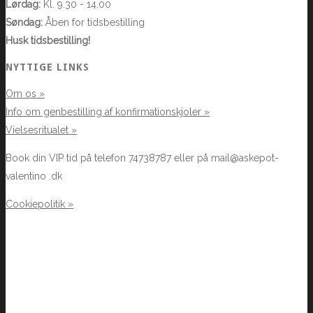
Lørdag:
Kl. 9.30 - 14.00
Søndag:
Åben for tidsbestilling
Husk tidsbestilling!
NYTTIGE LINKS
Om os »
Info om genbestilling af konfirmationskjoler »
Vielsesritualet »
Book din VIP tid på telefon 74738787 eller på mail@askepot-
valentino .dk
Cookiepolitik »