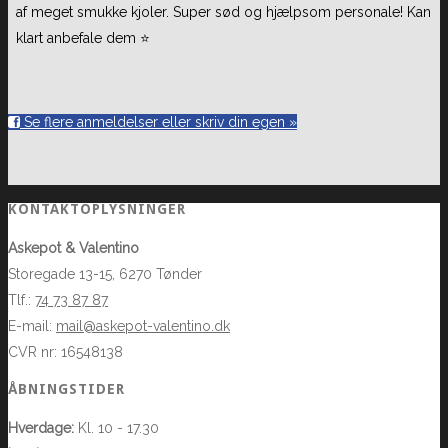
af meget smukke kjoler. Super sød og hjælpsom personale! Kan
klart anbefale dem ⭐️
Se flere anmeldelser eller skriv din egen »
KONTAKTOPLYSNINGER
Askepot & Valentino
Storegade 13-15, 6270 Tønder
Tlf.:
74 73 87 87
E-mail:
mail@askepot-valentino.dk
CVR nr: 16548138
ÅBNINGSTIDER
Hverdage:
Kl. 10 - 17.30