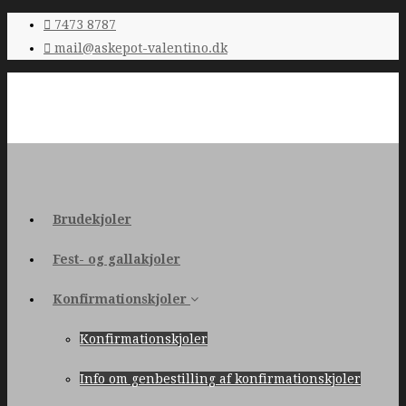
7473 8787
mail@askepot-valentino.dk
Brudekjoler
Fest- og gallakjoler
Konfirmationskjoler
Konfirmationskjoler
Info om genbestilling af konfirmationskjoler