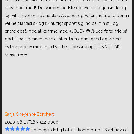
blev mødt med!! Det var den bedste oplevelse nogensinde og
jeg vil til hver en tid anbefale Askepot og Valentino til alle. Jonna
var helt fantastisk og fik hurtigt sporet sig ind på min stil og
endte også med at komme med KJOLEN 😍😍 Jeg følte mig så
godt tilpas igennem hele aftalen. Den oprigtighed og varme,
hvilken vi blev mødt med var helt ubeskrivelig! TUSIND TAK!!
✨
læs mere
Sanja Cheyenne Borchert
2020-08-27T18:39:12+0000
En meget dejlig butik at komme ind i! Stort udvalg