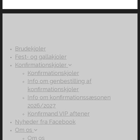
Brudekjoler
Fest- og gallakjoler
Konfirmationskjoler
Konfirmationskjoler
Info om genbestilling af
konfirmationskjoler
Info om konfirmationssæsonen
2026/2027
Konfirmand VIP aftener
Nyheder fra Facebook
Om os
Om os