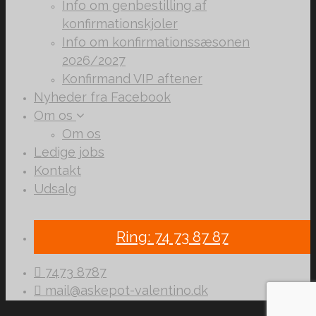
Info om genbestilling af
konfirmationskjoler
Info om konfirmationssæsonen
2026/2027
Konfirmand VIP aftener
Nyheder fra Facebook
Om os
Om os
Ledige jobs
Kontakt
Udsalg
Ring: 74 73 87 87
7473 8787
mail@askepot-valentino.dk