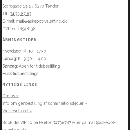
Storegade 13-15, 6270 Tønder
Tlf.:
74 73 87 87
E-mail:
mail@askepot-valentino.dk
CVR nr: 16548138
ÅBNINGSTIDER
Hverdage:
Kl. 10 - 17.30
Lørdag:
Kl. 9.30 - 14.00
Søndag:
Åben for tidsbestilling
Husk tidsbestilling!
NYTTIGE LINKS
Om os »
Info om genbestilling af konfirmationskjoler »
Vielsesritualet »
Book din VIP tid på telefon 74738787 eller på mail@askepot-
valentino .dk