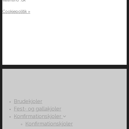
Cookiepolitik »
Brudekjoler
Fest- og gallakjoler
Konfirmationskjoler
Konfirmationskjoler