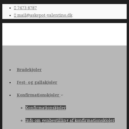
7473 8787
mail@askepot-valentino.dk
Brudekjoler
Fest- og gallakjoler
Konfirmationskjoler
Konfirmationskjoler
Info om genbestilling af konfirmationskjoler