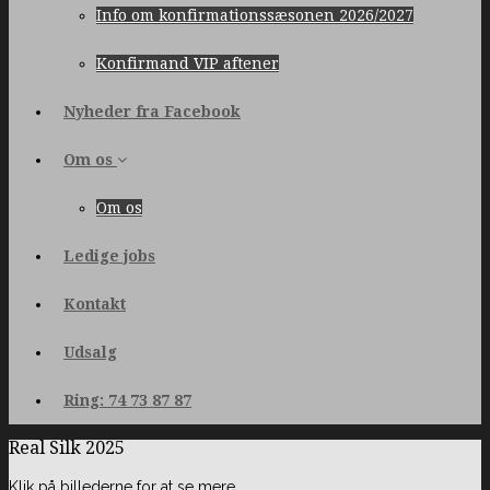
Info om konfirmationssæsonen 2026/2027
Konfirmand VIP aftener
Nyheder fra Facebook
Om os
Om os
Ledige jobs
Kontakt
Udsalg
Ring: 74 73 87 87
Real Silk 2025
Klik på billederne for at se mere.