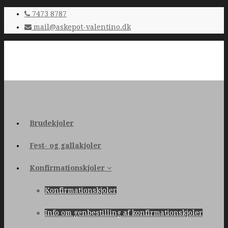
7473 8787
mail@askepot-valentino.dk
Brudekjoler
Fest- og gallakjoler
Konfirmationskjoler
Konfirmationskjoler
Info om genbestilling af konfirmationskjoler