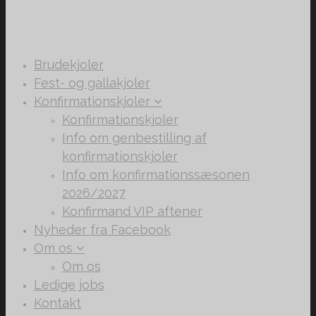
Brudekjoler
Fest- og gallakjoler
Konfirmationskjoler
Konfirmationskjoler
Info om genbestilling af
konfirmationskjoler
Info om konfirmationssæsonen
2026/2027
Konfirmand VIP aftener
Nyheder fra Facebook
Om os
Om os
Ledige jobs
Kontakt