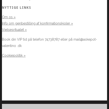
NYTTIGE LINKS
Om os »
Info om genbestilling af konfirmationskjoler »
Vielsesritualet »
Book din VIP tid på telefon 74738787 eller på mail@askepot-
valentino .dk
Cookiepolitik »