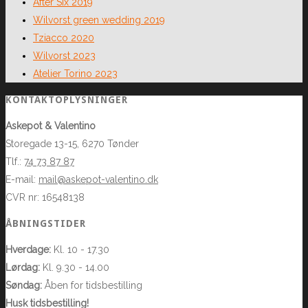
After Six 2019
Wilvorst green wedding 2019
Tziacco 2020
Wilvorst 2023
Atelier Torino 2023
KONTAKTOPLYSNINGER
Askepot & Valentino
Storegade 13-15, 6270 Tønder
Tlf.:
74 73 87 87
E-mail:
mail@askepot-valentino.dk
CVR nr: 16548138
ÅBNINGSTIDER
Hverdage:
Kl. 10 - 17.30
Lørdag:
Kl. 9.30 - 14.00
Søndag:
Åben for tidsbestilling
Husk tidsbestilling!