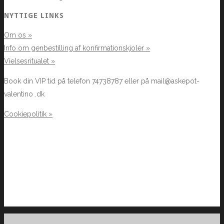
NYTTIGE LINKS
Om os »
Info om genbestilling af konfirmationskjoler »
Vielsesritualet »
Book din VIP tid på telefon 74738787 eller på mail@askepot-
valentino .dk
Cookiepolitik »