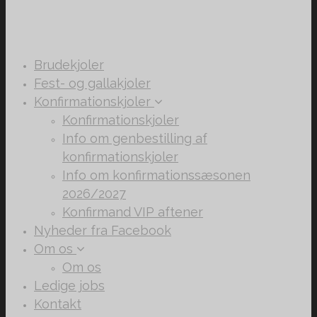
Brudekjoler
Fest- og gallakjoler
Konfirmationskjoler
Konfirmationskjoler
Info om genbestilling af
konfirmationskjoler
Info om konfirmationssæsonen
2026/2027
Konfirmand VIP aftener
Nyheder fra Facebook
Om os
Om os
Ledige jobs
Kontakt