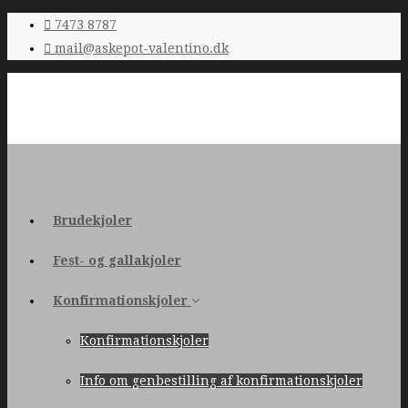
7473 8787
mail@askepot-valentino.dk
Brudekjoler
Fest- og gallakjoler
Konfirmationskjoler
Konfirmationskjoler
Info om genbestilling af konfirmationskjoler