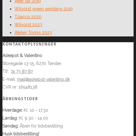
After Six 2019
Wilvorst green wedding 2019
Tziacco 2020
Wilvorst 2023
Atelier Torino 2023
KONTAKTOPLYSNINGER
Askepot & Valentino
Storegade 13-15, 6270 Tønder
Tlf.:
74 73 87 87
E-mail:
mail@askepot-valentino.dk
CVR nr: 16548138
ÅBNINGSTIDER
Hverdage:
Kl. 10 - 17.30
Lørdag:
Kl. 9.30 - 14.00
Søndag:
Åben for tidsbestilling
Husk tidsbestilling!