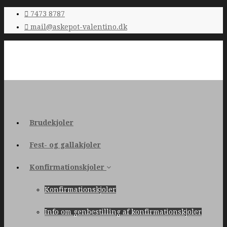
7473 8787
mail@askepot-valentino.dk
Brudekjoler
Fest- og gallakjoler
Konfirmationskjoler
Konfirmationskjoler
Info om genbestilling af konfirmationskjoler