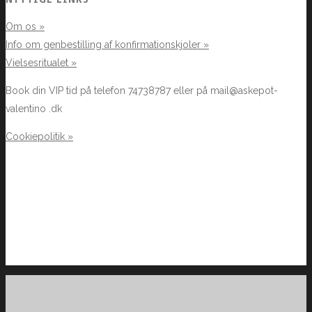
Om os »
Info om genbestilling af konfirmationskjoler »
Vielsesritualet »
Book din VIP tid på telefon 74738787 eller på mail@askepot-
valentino .dk
Cookiepolitik »