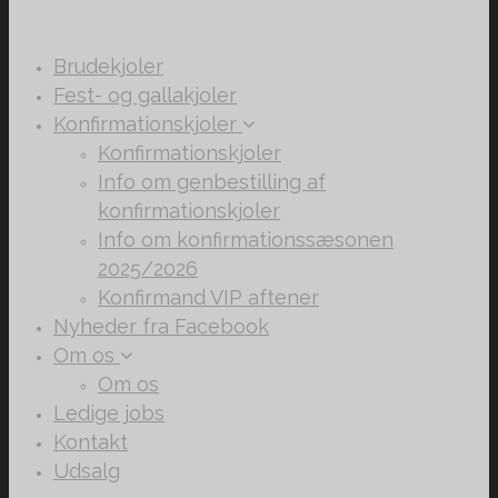
Brudekjoler
Fest- og gallakjoler
Konfirmationskjoler
Konfirmationskjoler
Info om genbestilling af
konfirmationskjoler
Info om konfirmationssæsonen
2025/2026
Konfirmand VIP aftener
Nyheder fra Facebook
Om os
Om os
Ledige jobs
Kontakt
Udsalg