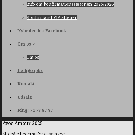
Info om konfirmationssæsonen 2025/2026
Konfirmand VIP aftener
Nyheder fra Facebook
Om os
Om os
Ledige jobs
Kontakt
Udsalg
Ring: 74 73 87 87
Avec Amour 2025
Klik på billederne for at se mere.