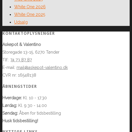
White One 2026
White One 2025
Udsalg
KONTAKTOPLYSNINGER
Askepot & Valentino
Storegade 13-15, 6270 Tønder
Tlf.:
74 73 87 87
E-mail:
mail@askepot-valentino.dk
CVR nr: 16548138
ÅBNINGSTIDER
Hverdage:
Kl. 10 - 17.30
Lørdag:
Kl. 9.30 - 14.00
Søndag:
Åben for tidsbestilling
Husk tidsbestilling!
NYTTIGE LINKS