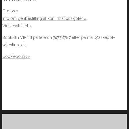
Om os »
Info om genbestilling af konfirmationskjoler »
Vielsesritualet »
Book din VIP tid på telefon 74738787 eller på mail@askepot-
valentino .dk
Cookiepolitik »