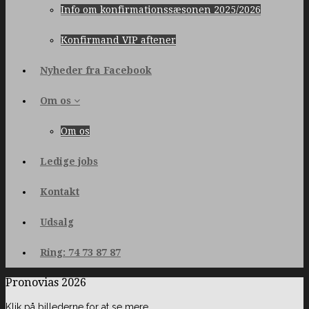
Info om konfirmationssæsonen 2025/2026
Konfirmand VIP aftener
Nyheder fra Facebook
Om os
Om os
Ledige jobs
Kontakt
Udsalg
Ring: 74 73 87 87
Pronovias 2026
Klik på billederne for at se mere.