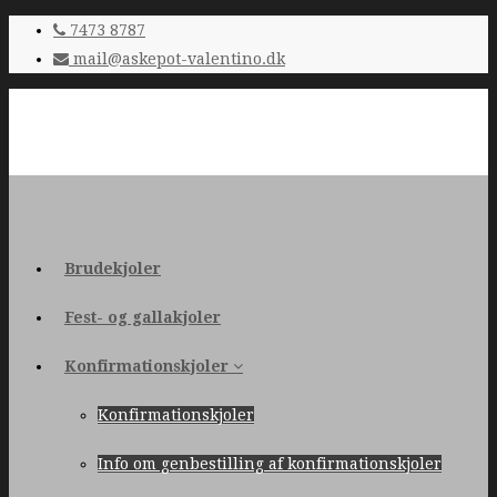
7473 8787
mail@askepot-valentino.dk
Brudekjoler
Fest- og gallakjoler
Konfirmationskjoler
Konfirmationskjoler
Info om genbestilling af konfirmationskjoler