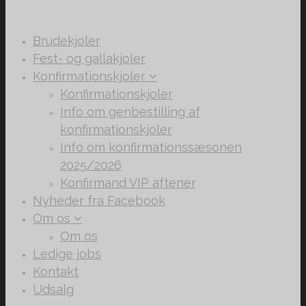
Brudekjoler
Fest- og gallakjoler
Konfirmationskjoler
Konfirmationskjoler
Info om genbestilling af
konfirmationskjoler
Info om konfirmationssæsonen
2025/2026
Konfirmand VIP aftener
Nyheder fra Facebook
Om os
Om os
Ledige jobs
Kontakt
Udsalg