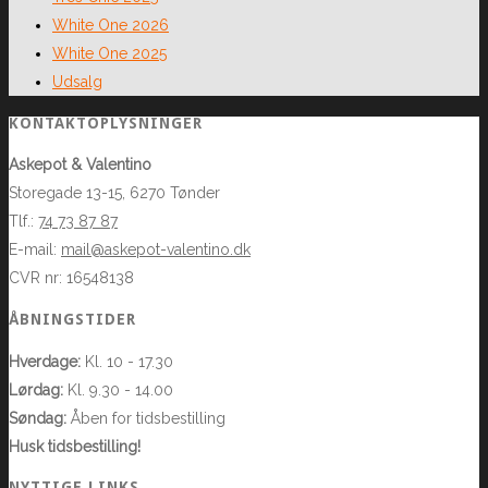
White One 2026
White One 2025
Udsalg
KONTAKTOPLYSNINGER
Askepot & Valentino
Storegade 13-15, 6270 Tønder
Tlf.:
74 73 87 87
E-mail:
mail@askepot-valentino.dk
CVR nr: 16548138
ÅBNINGSTIDER
Hverdage:
Kl. 10 - 17.30
Lørdag:
Kl. 9.30 - 14.00
Søndag:
Åben for tidsbestilling
Husk tidsbestilling!
NYTTIGE LINKS