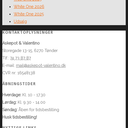
White One 2026
White One 2025
Udsalg
KONTAKTOPLYSNINGER
Askepot & Valentino
Storegade 13-15, 6270 Tønder
Tlf.:
74 73 87 87
E-mail:
mail@askepot-valentino.dk
CVR nr: 16548138
ÅBNINGSTIDER
Hverdage:
Kl. 10 - 17.30
Lørdag:
Kl. 9.30 - 14.00
Søndag:
Åben for tidsbestilling
Husk tidsbestilling!
NYTTIGE LINKS