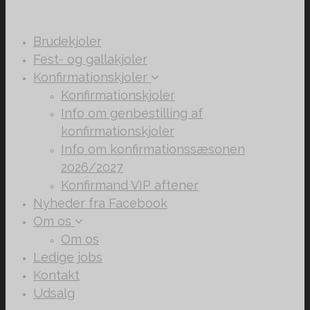
Brudekjoler
Fest- og gallakjoler
Konfirmationskjoler
Konfirmationskjoler
Info om genbestilling af
konfirmationskjoler
Info om konfirmationssæsonen
2026/2027
Konfirmand VIP aftener
Nyheder fra Facebook
Om os
Om os
Ledige jobs
Kontakt
Udsalg