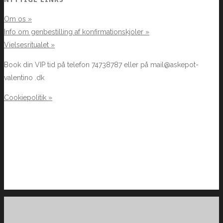
Om os »
Info om genbestilling af konfirmationskjoler »
Vielsesritualet »
Book din VIP tid på telefon 74738787 eller på mail@askepot-
valentino .dk
Cookiepolitik »