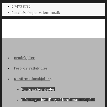
7473 8787
mail@askepot-valentino.dk
Brudekjoler
Fest- og gallakjoler
Konfirmationskjoler
Konfirmationskjoler
Info om genbestilling af konfirmationskjoler