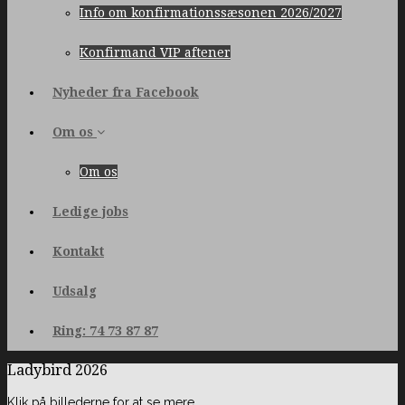
Info om konfirmationssæsonen 2026/2027
Konfirmand VIP aftener
Nyheder fra Facebook
Om os
Om os
Ledige jobs
Kontakt
Udsalg
Ring: 74 73 87 87
Ladybird 2026
Klik på billederne for at se mere.